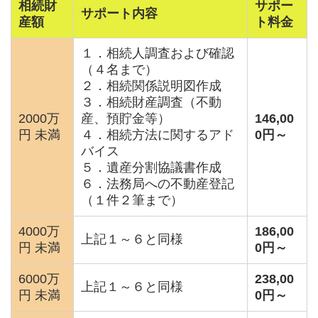
相続財
サポー
サポート内容
産額
ト料金
１．相続人調査および確認
（４名まで）
２．相続関係説明図作成
３．相続財産調査（不動
2000万
産、預貯金等）
146,00
円 未満
４．相続方法に関するアド
0
円～
バイス
５．遺産分割協議書作成
６．法務局への不動産登記
（１件２筆まで）
4000万
186,00
上記１～６と同様
円 未満
0
円～
6000万
238,00
上記１～６と同様
円 未満
0
円～