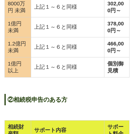
8000万
302,00
上記１～６と同様
円 未満
0
円～
1億円
378,00
上記１～６と同様
未満
0
円～
1.2億円
466,00
上記１～６と同様
未満
0
円～
1億円
個別御
上記１～６と同様
以上
見積
②
相続税申告のある方
相続財
サポー
サポート内容
産額
ト料金