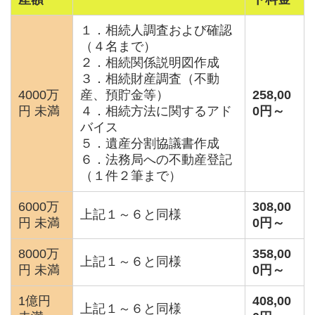
１．相続人調査および確認
（４名まで）
２．相続関係説明図作成
３．相続財産調査（不動
4000万
産、預貯金等）
258,00
円 未満
４．相続方法に関するアド
0
円～
バイス
５．遺産分割協議書作成
６．法務局への不動産登記
（１件２筆まで）
6000万
308,00
上記１～６と同様
円 未満
0
円～
8000万
358,00
上記１～６と同様
円 未満
0
円～
1億円
408,00
上記１～６と同様