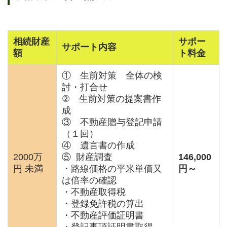
相続財産
サポー
サポート内容
額
ト料金
① 生前対策 全体の検
討・打合せ
② 生前対策の提案書作
成
③ 不動産贈与登記申請
（１回）
④ 遺言書の作成
2000万
⑤ 財産調査
146,000
円 未満
・路線価格の平米単価又
円～
は倍率の確認
・不動産取得税
・登録免許税の算出
・不動産評価証明書
・登記事項証明書取得